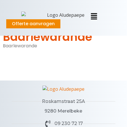
Offerte aanvragen
Baarlewarande
Baarlewarande
Roskamstraat 25A
9280 Merelbeke
09 230 72 17