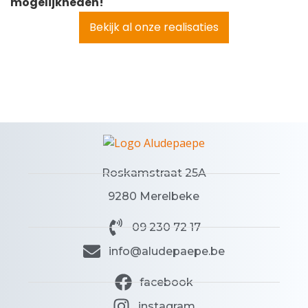
mogelijkheden!
Bekijk al onze realisaties
Roskamstraat 25A
9280 Merelbeke
09 230 72 17
info@aludepaepe.be
facebook
instagram